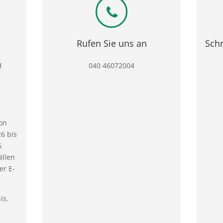
Rufen Sie uns an
Schr
H
040 46072004
on
6 bis
6
ällen
er E-
is.